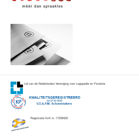
Lid van de Nederlandse Vereniging voor Logopedie en Foniatrie
Registratie KvK nr. 17239420