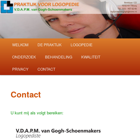
volwassenen
Praktijk voor
Logopedie in Tilburg
Hoofdmenu
WELKOM
DE PRAKTIJK
LOGOPEDIE
Ga
Ga
ONDERZOEK
BEHANDELING
KWALITEIT
naar
naar
PRIVACY
CONTACT
de
de
primaire
secundaire
Contact
inhoud
inhoud
U kunt mij als volgt bereiken: