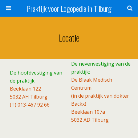
Praktijk voor Logopedie in Tilburg
Locatie
De nevenvestiging van de
praktijk:
De hoofdvestiging van
De Blaak Medisch
de praktijk:
Centrum
Beeklaan 122
(in de praktijk van dokter
5032 AH Tilburg
Backx)
(T) 013-467 92 66
Beeklaan 107a
5032 AD Tilburg