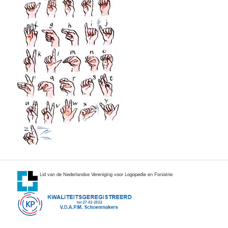
Lid van de Nederlandse Vereniging voor Logopedie en Foniatrie