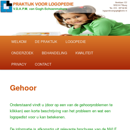
volwassenen
Praktijk voor
Logopedie in Tilburg
Hoofdmenu
WELKOM
DE PRAKTIJK
LOGOPEDIE
Ga
Ga
ONDERZOEK
BEHANDELING
KWALITEIT
naar
naar
PRIVACY
CONTACT
de
de
primaire
secundaire
Gehoor
inhoud
inhoud
Onderstaand vindt u (door op een van de gehoorproblemen te
klikken) een korte beschrijving van het probleem en wat een
logopedist voor u kan betekenen.
De informatie is afkomstig uit relevante brochures van de NVLF